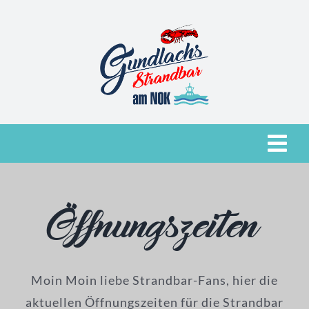
Zum
Inhalt
springen
Togg
Navi
Moin, Moin
Öffnungszeiten
Getränke & Speisen
Location
Moin Moin liebe Strandbar-Fans, hier die
aktuellen Öffnungszeiten für die Strandbar