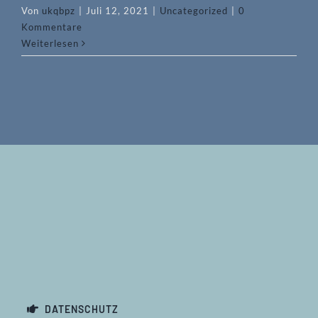
Von
ukqbpz
|
Juli 12, 2021
|
Uncategorized
|
0
Bilder
Kommentare
Weiterlesen
Kontakt
DATENSCHUTZ