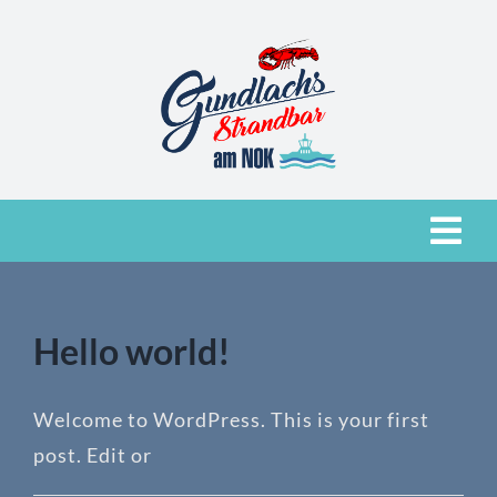
Zum
Inhalt
springen
Togg
Navi
Moin, Moin
Hello world!
Getränke & Speisen
Welcome to WordPress. This is your first
Location
post. Edit or